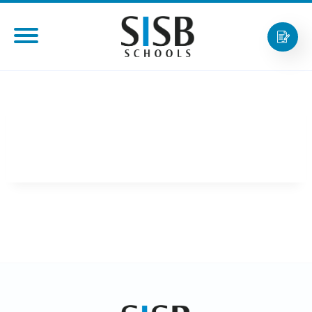
นายตง ตวน เหงี่ยม