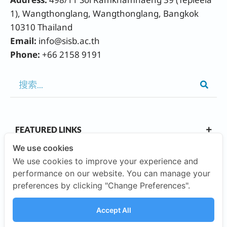
Address:
498/11 Soi Ramkhamhaeng 39 (Tepleela
1), Wangthonglang, Wangthonglang, Bangkok
10310 Thailand
Email:
info@sisb.ac.th
Phone:
+66 2158 9191
FEATURED LINKS
We use cookies
We use cookies to improve your experience and
OUR CAMPUSES
performance on our website. You can manage your
preferences by clicking "Change Preferences".
ABOUT US
Accept All