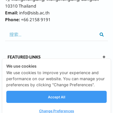
10310 Thailand
Email:
info@sisb.ac.th
Phone:
+66 2158 9191
FEATURED LINKS
We use cookies
We use cookies to improve your experience and
OUR CAMPUSES
performance on our website. You can manage your
preferences by clicking "Change Preferences".
ABOUT US
Accept All
INVESTORS
Change Preferences