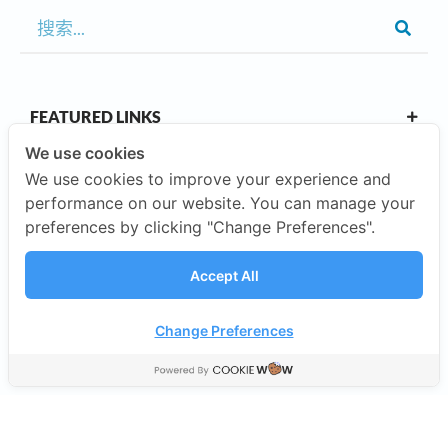
FEATURED LINKS
We use cookies
We use cookies to improve your experience and
OUR CAMPUSES
performance on our website. You can manage your
preferences by clicking "Change Preferences".
ABOUT US
Accept All
INVESTORS
Change Preferences
©2026 SISB Schools.