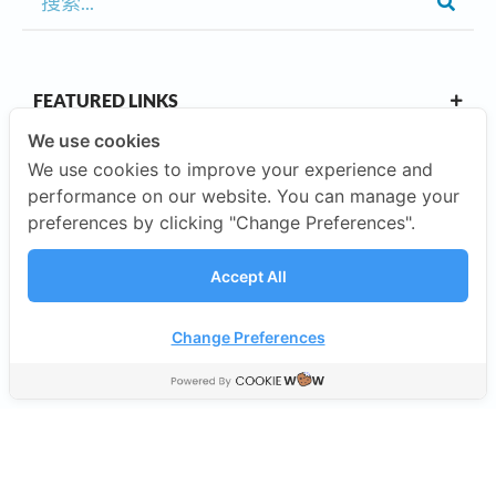
FEATURED LINKS
We use cookies
We use cookies to improve your experience and
OUR CAMPUSES
performance on our website. You can manage your
preferences by clicking "Change Preferences".
ABOUT US
Accept All
INVESTORS
Change Preferences
©2026 SISB Schools.
隐私政策