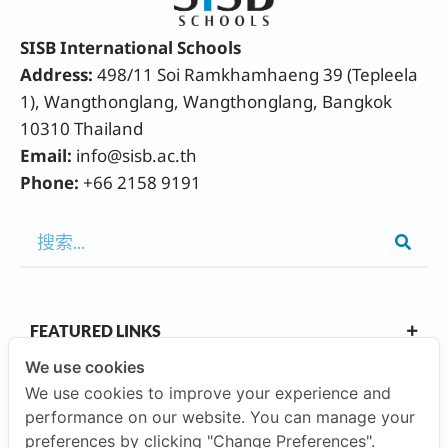
SISB International Schools
Address:
498/11 Soi Ramkhamhaeng 39 (Tepleela
1), Wangthonglang, Wangthonglang, Bangkok
10310 Thailand
Email:
info@sisb.ac.th
Phone:
+66 2158 9191
FEATURED LINKS
We use cookies
We use cookies to improve your experience and
OUR CAMPUSES
performance on our website. You can manage your
preferences by clicking "Change Preferences".