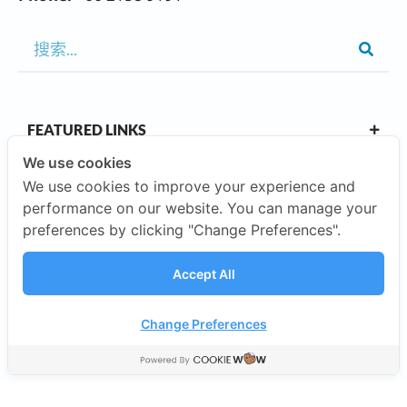
FEATURED LINKS
We use cookies
We use cookies to improve your experience and
OUR CAMPUSES
performance on our website. You can manage your
preferences by clicking "Change Preferences".
ABOUT US
Accept All
INVESTORS
Change Preferences
©2026 SISB Schools.