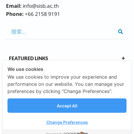
Email:
info@sisb.ac.th
Phone:
+66 2158 9191
FEATURED LINKS
We use cookies
We use cookies to improve your experience and
OUR CAMPUSES
performance on our website. You can manage your
preferences by clicking "Change Preferences".
ABOUT US
Accept All
INVESTORS
Change Preferences