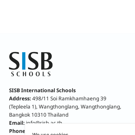
SISB International Schools
Address:
498/11 Soi Ramkhamhaeng 39
(Tepleela 1), Wangthonglang, Wangthonglang,
Bangkok 10310 Thailand
Email:
info@sisb.ac.th
Phone:
+66 2158 9191
We use cookies