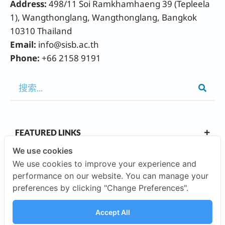
Address:
498/11 Soi Ramkhamhaeng 39 (Tepleela
1), Wangthonglang, Wangthonglang, Bangkok
10310 Thailand
Email:
info@sisb.ac.th
Phone:
+66 2158 9191
FEATURED LINKS
We use cookies
We use cookies to improve your experience and
OUR CAMPUSES
performance on our website. You can manage your
preferences by clicking "Change Preferences".
ABOUT US
Accept All