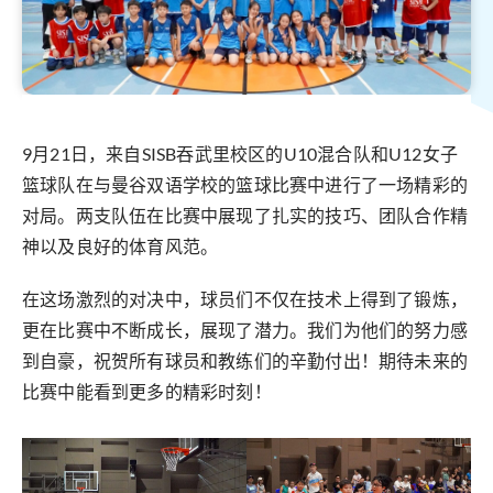
9月21日，来自SISB吞武里校区的U10混合队和U12女子
篮球队在与曼谷双语学校的篮球比赛中进行了一场精彩的
对局。两支队伍在比赛中展现了扎实的技巧、团队合作精
神以及良好的体育风范。
在这场激烈的对决中，球员们不仅在技术上得到了锻炼，
更在比赛中不断成长，展现了潜力。我们为他们的努力感
到自豪，祝贺所有球员和教练们的辛勤付出！期待未来的
比赛中能看到更多的精彩时刻！