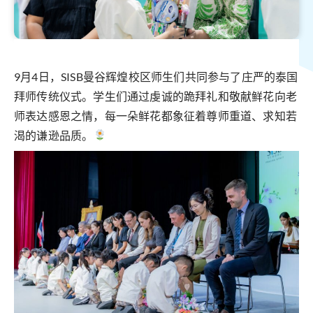
9月4日，SISB曼谷辉煌校区师生们共同参与了庄严的泰国
拜师传统仪式。学生们通过虔诚的跪拜礼和敬献鲜花向老
师表达感恩之情，每一朵鲜花都象征着尊师重道、求知若
渴的谦逊品质。