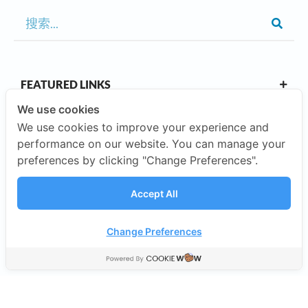
FEATURED LINKS
We use cookies
We use cookies to improve your experience and
OUR CAMPUSES
performance on our website. You can manage your
preferences by clicking "Change Preferences".
ABOUT US
Accept All
INVESTORS
Change Preferences
©2026 SISB Schools.