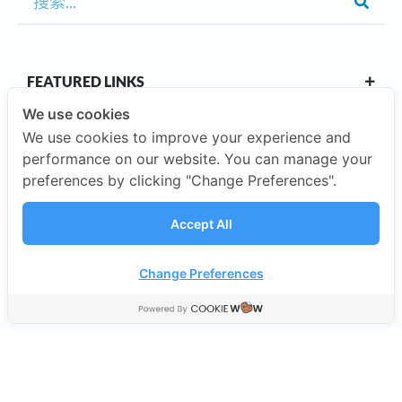
FEATURED LINKS
We use cookies
We use cookies to improve your experience and
OUR CAMPUSES
performance on our website. You can manage your
preferences by clicking "Change Preferences".
ABOUT US
Accept All
INVESTORS
Change Preferences
©2026 SISB Schools.
隐私政策