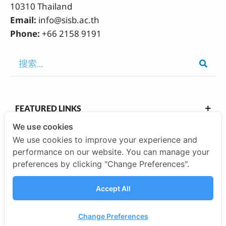
10310 Thailand
Email:
info@sisb.ac.th
Phone:
+66 2158 9191
FEATURED LINKS
We use cookies
We use cookies to improve your experience and
OUR CAMPUSES
performance on our website. You can manage your
preferences by clicking "Change Preferences".
ABOUT US
Accept All
INVESTORS
Change Preferences