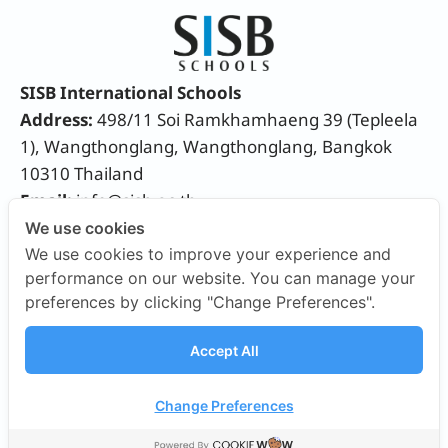
SISB International Schools
Address:
498/11 Soi Ramkhamhaeng 39 (Tepleela
1), Wangthonglang, Wangthonglang, Bangkok
10310 Thailand
Email:
info@sisb.ac.th
Phone:
+66 2158 9191
We use cookies
We use cookies to improve your experience and
performance on our website. You can manage your
preferences by clicking "Change Preferences".
Accept All
FEATURED LINKS
Change Preferences