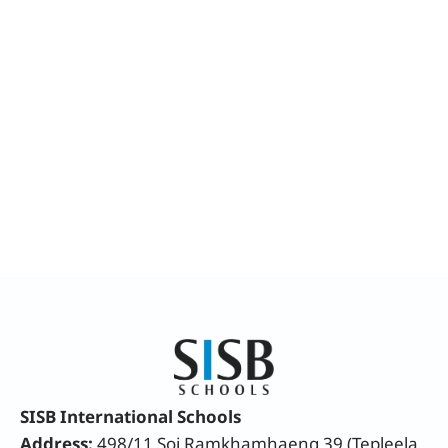
SISB International Schools
Address:
498/11 Soi Ramkhamhaeng 39 (Tepleela