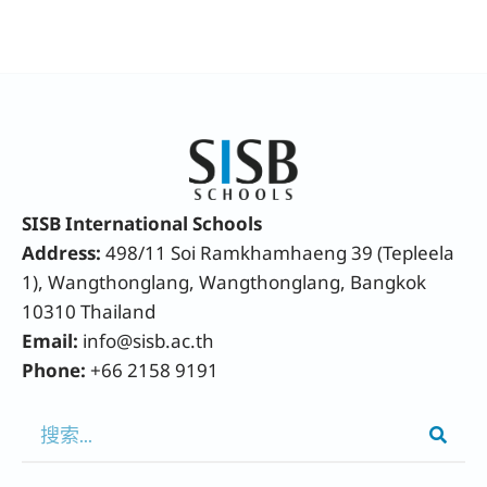
SISB International Schools
Address:
498/11 Soi Ramkhamhaeng 39 (Tepleela
1), Wangthonglang, Wangthonglang, Bangkok
10310 Thailand
Email:
info@sisb.ac.th
Phone:
+66 2158 9191