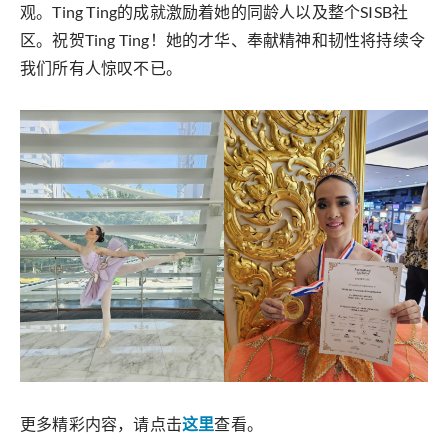
观。Ting Ting的成就激励着她的同龄人以及整个SISB社
区。祝贺Ting Ting！她的才华、奉献精神和韧性将持续令
我们所有人惊叹不已。
更多精彩内容，请点击
这里
查看。