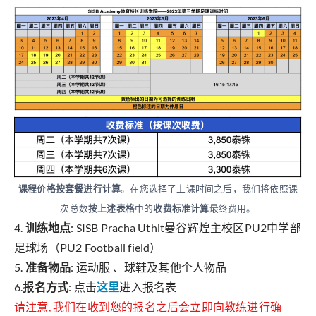
课程价格按套餐进行计算
。在您选择了上课时间之后，我们将依照课
次总数
按上述表格
中的
收费标准计算
最终费用。
4.
训练地点
: SISB Pracha Uthit曼谷辉煌主校区PU2中学部
足球场（PU2 Football field）
5.
准备物品
: 运动服 、球鞋及其他个人物品
6.
报名方式
: 点击
这里
进入报名表
请注意, 我们在收到您的报名之后会立即向教练进行确