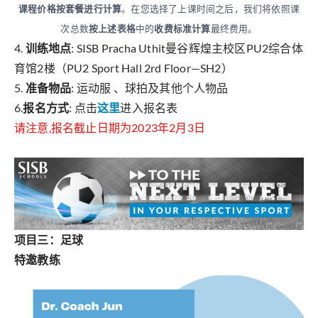
课程价格按套餐进行计算
。在您选择了上课时间之后，我们将依照课
次总数
按上述表格
中的
收费标准计算
最终费用。
4.
训练地点
: SISB Pracha Uthit曼谷辉煌主校区PU2综合体
育馆2楼（PU2 Sport Hall 2rd Floor—SH2）
5.
准备物品
: 运动服 、球拍及其他个人物品
6.
报名方式
: 点击
这里
进入报名表
请注意,报名截止日期为2023年2月3日
项目三：足球
特邀教练