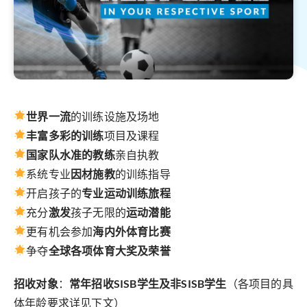
世界一流
的训练设施及场地
丰富多彩的训练
项目及课程
国家队水准的教练
亲自执教
系统专业
因材施教
的训练指导
开启孩子的
专业运动训练旅程
充分
激发
孩子无限的
运动潜能
更有机会参加
海内外体育比赛
争夺
全球各项体育大奖及荣誉
招收对象
：
常年招收SISB学生及非SISB学生
（各项目的具
体年龄要求详见下文）