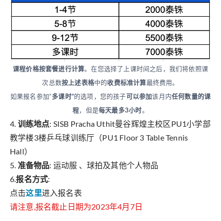
课程价格按套餐进行计算
。在您选择了上课时间之后，我们将依照课
次总数
按上述表格
中的
收费标准计算
最终费用。
如果报名参加“
多课时”
的选项，您的孩子
可以参加
该月内
任何数量的课
程
，但是
每天最多3小时
。
4.
训练地点
: SISB Pracha Uthit曼谷辉煌主校区PU1小学部
教学楼3楼乒乓球训练厅（PU1 Floor 3 Table Tennis
Hall）
5.
准备物品
: 运动服 、球拍及其他个人物品
6.
报名方式
:
点击
这里
进入报名表
请注意,报名截止日期为2023年4月7日