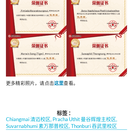
更多精彩照片，请点击
这里
查看。
标签 ：
Chiangmai 清迈校区
,
Pracha Uthit 曼谷辉煌主校区
,
Suvarnabhumi 素万那普校区
,
Thonburi 吞武里校区