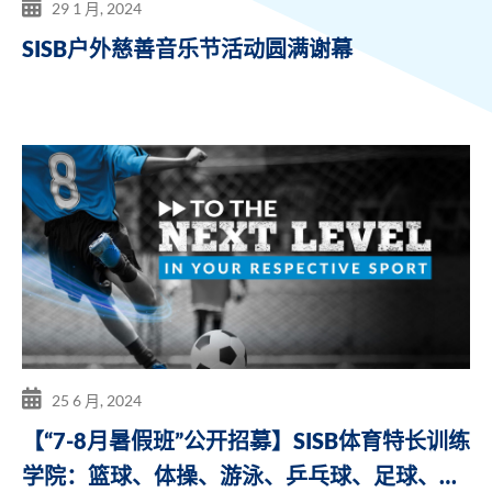
29 1 月, 2024
SISB户外慈善音乐节活动圆满谢幕
25 6 月, 2024
【“7-8月暑假班”公开招募】SISB体育特长训练
学院：篮球、体操、游泳、乒乓球、足球、羽