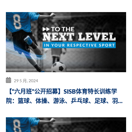
毛球
29 5 月, 2024
【“六月班”公开招募】SISB体育特长训练学
院：篮球、体操、游泳、乒乓球、足球、羽毛
球