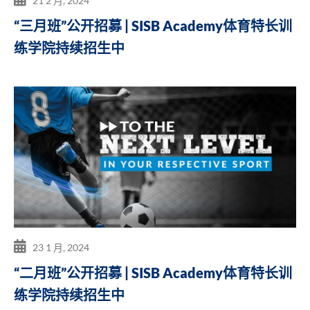
21 2 月, 2024
“三月班”公开招募 | SISB Academy体育特长训
练学院持续招生中
23 1 月, 2024
“二月班”公开招募 | SISB Academy体育特长训
练学院持续招生中