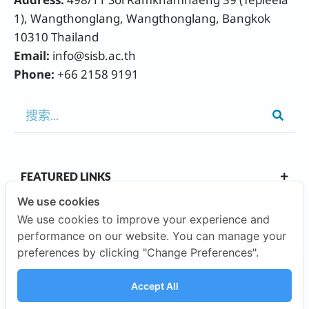
Address:
498/11 Soi Ramkhamhaeng 39 (Tepleela
1), Wangthonglang, Wangthonglang, Bangkok
10310 Thailand
Email:
info@sisb.ac.th
Phone:
+66 2158 9191
FEATURED LINKS
We use cookies
We use cookies to improve your experience and
OUR CAMPUSES
performance on our website. You can manage your
preferences by clicking "Change Preferences".
ABOUT US
Accept All